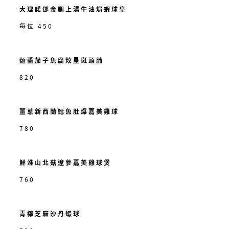
大理諾鄧金腿上湯牛油焗蝦球皇
每位 450
麵醬茄子魚腐炆星斑頭腩
820
薑蔥新西蘭鱈魚肚爆嘉美雞球
780
鮮淮山北菇遼參嘉美雞球煲
760
青檸芝麻沙丹蝦球