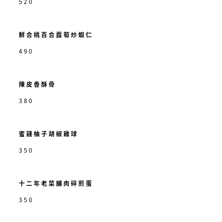
520
鮮合桃百合露筍炒蝦仁
490
陳皮香酥骨
380
蜜餞柚子胡椒雞球
350
十二年老菜脯肉碎煎蛋
350