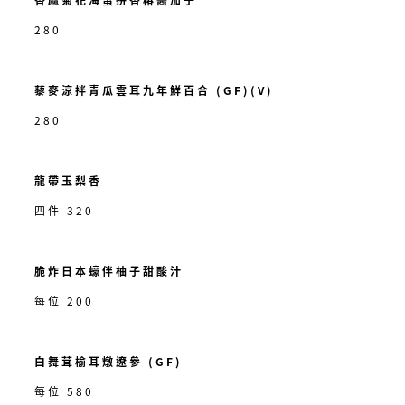
280
藜麥涼拌青瓜雲耳九年鮮百合 (GF)(V)
280
龍帶玉梨香
四件 320
脆炸日本蠔伴柚子甜酸汁
每位 200
白舞茸榆耳燉遼參 (GF)
每位 580