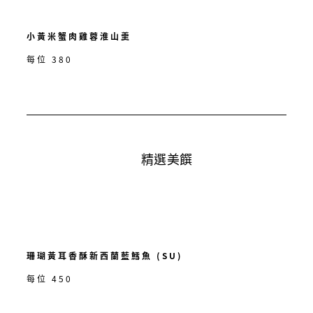
小黃米蟹肉雞蓉淮山羹
每位 380
精選美饌
珊瑚黃耳香酥新西蘭藍鱈魚 (SU)
每位 450