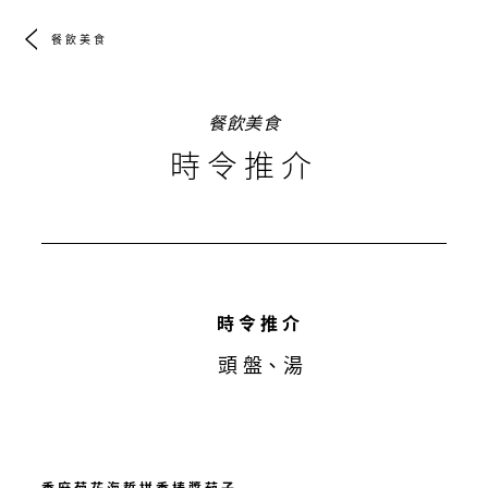
餐飲美食
餐飲美食
時令推介
時令推介
頭 盤、湯
香麻菊花海蜇拼香椿醬茄子