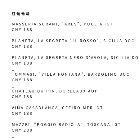
红葡萄酒
MASSERIA SURANI, "ARES", PUGLIA IGT
CNY 188
_
PLANETA, LA SEGRETA "IL ROSSO", SICILIA DOC
CNY 188
_
PLANETA, LA SEGRETA NERO D'AVOLA, SICILIA D
CNY 188
_
TOMMASI, "VILLA FONTANA", BARDOLINO DOC
CNY 188
_
CHÂTEAU DU PIN, BORDEAUX AOP
CNY 188
_
VIÑA CASABLANCA, CEFIRO MERLOT
CNY 188
_
MAZZEI, "POGGIO BADIOLA", TOSCANA IGT
CNY 288
_