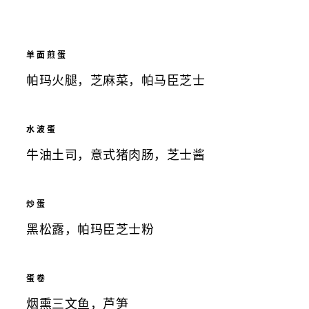
单面煎蛋
帕玛火腿，芝麻菜，帕马臣芝士
水波蛋
牛油土司，意式猪肉肠，芝士酱
炒蛋
黑松露，帕玛臣芝士粉
蛋卷
烟熏三文鱼，芦笋