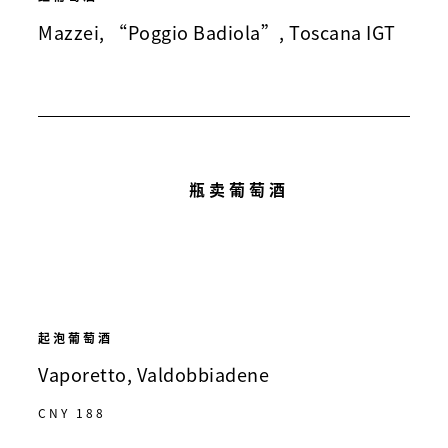
Mazzei, “Poggio Badiola”, Toscana IGT
瓶卖葡萄酒
起泡葡萄酒
Vaporetto, Valdobbiadene
CNY 188