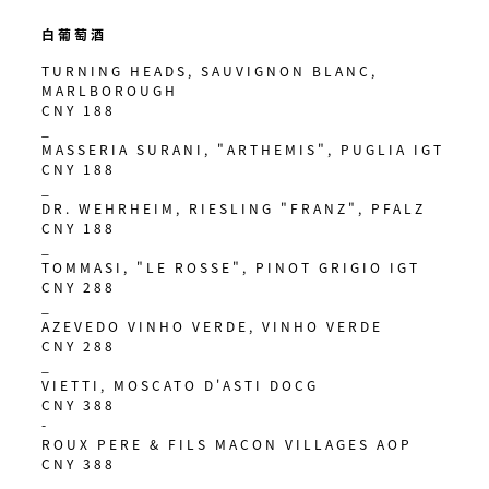
白葡萄酒
TURNING HEADS, SAUVIGNON BLANC,
MARLBOROUGH
CNY 188
_
MASSERIA SURANI, "ARTHEMIS", PUGLIA IGT
CNY 188
_
DR. WEHRHEIM, RIESLING "FRANZ", PFALZ
CNY 188
_
TOMMASI, "LE ROSSE", PINOT GRIGIO IGT
CNY 288
_
AZEVEDO VINHO VERDE, VINHO VERDE
CNY 288
_
VIETTI, MOSCATO D'ASTI DOCG
CNY 388
-
ROUX PERE & FILS MACON VILLAGES AOP
CNY 388