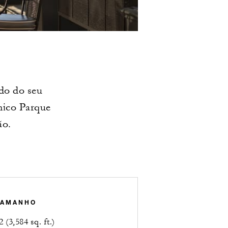
do do seu
nico Parque
ão.
TAMANHO
 (3,584 sq. ft.)