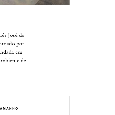
ês José de
dornado por
mendada em
 ambiente de
TAMANHO