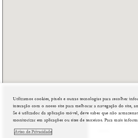
Utilizamos cookies, pixels e outras tecnologias para recolher inf
interação com o nosso site para melhorar a navegação do site, anali
Se é utilizador da aplicação móvel, deve saber que não armazena
monitorizar em aplicações ou sites de terceiros. Para mais infor
A nossa experiente e
evento.
Aviso de Privacidade