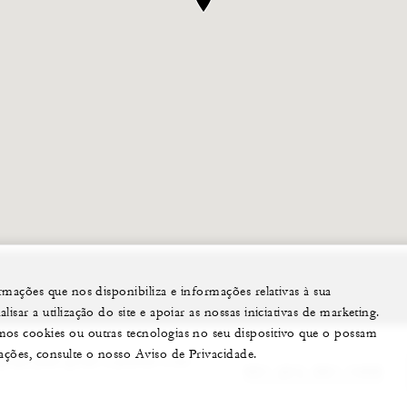
ormações que nos disponibiliza e informações relativas à sua
sar a utilização do site e apoiar as nossas iniciativas de marketing.
mos cookies ou outras tecnologias no seu dispositivo que o possam
mações, consulte o nosso Aviso de Privacidade.
quipa pode ajudar a planear o seu
351 (21) 381-1400