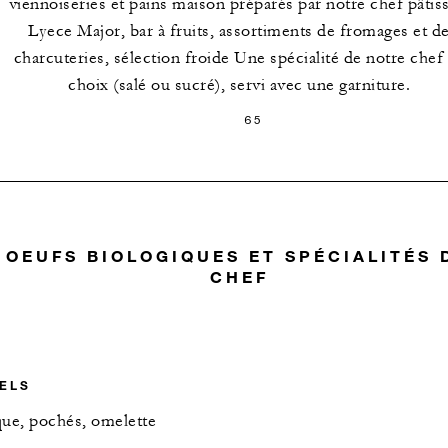
viennoiseries et pains maison préparés par notre chef pâtiss
Lyece Major, bar à fruits, assortiments de fromages et d
charcuteries, sélection froide Une spécialité de notre chef
choix (salé ou sucré), servi avec une garniture.
65
OEUFS BIOLOGIQUES ET SPÉCIALITÉS 
CHEF
ELS
oque, pochés, omelette