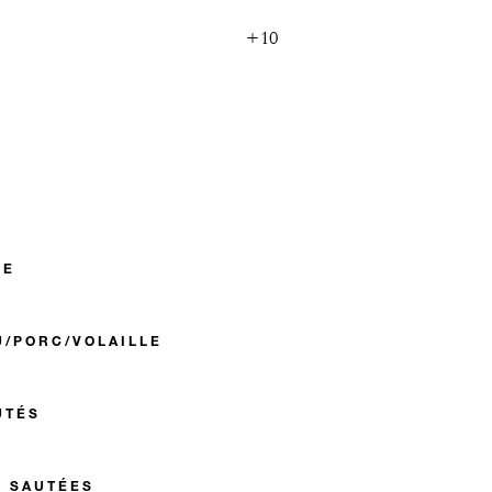
+10
LE
U/PORC/VOLAILLE
UTÉS
E SAUTÉES