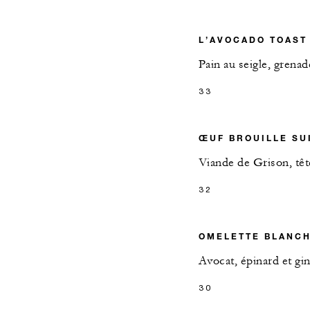
L’AVOCADO TOAST
Pain au seigle, grena
33
ŒUF BROUILLE SU
Viande de Grison, tê
32
OMELETTE BLANCH
Avocat, épinard et g
30