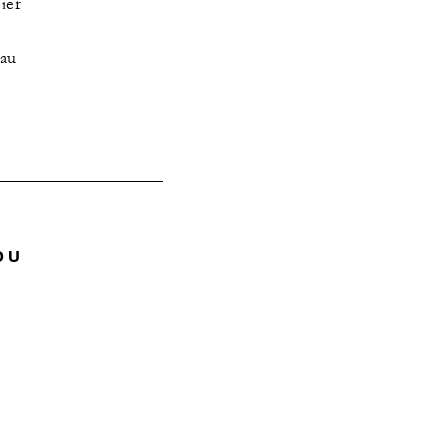
ier
e
 au
DU