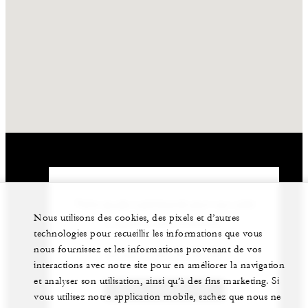
Notre équipe expérimentée peut vous aider
Nous utilisons des cookies, des pixels et d’autres
à organiser votre événement.
technologies pour recueillir les informations que vous
nous fournissez et les informations provenant de vos
33 (0) 4 93 76 50 50
interactions avec notre site pour en améliorer la navigation
et analyser son utilisation, ainsi qu’à des fins marketing. Si
NOUS CONTACTER
vous utilisez notre application mobile, sachez que nous ne