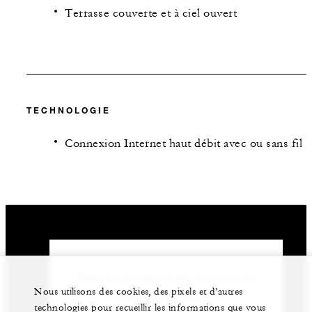
Terrasse couverte et à ciel ouvert
TECHNOLOGIE
Connexion Internet haut débit avec ou sans fil
Notre équipe expérimentée peut vous aider
Nous utilisons des cookies, des pixels et d’autres
à organiser votre événement.
technologies pour recueillir les informations que vous