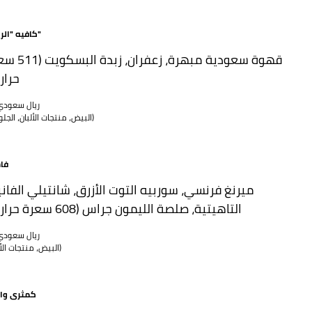
كافيه "الرياض"
قهوة سعودية مبهرة، زعفران، 
حرار
65 ريال سعود
(البيض، منتجات الألبان، الجلوتين)
فاش
ميرنغ فرنسي، سوربيه التوت الأزرق، شانتيلي الفانيل
التاهيتية، صلصة الليمون جراس (608 سعرة حرارية)
65 ريال سعود
(البيض، منتجات الألبان)
كمثرى وال