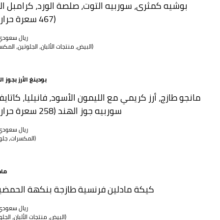
بوشيه كمثرى، سوربيه التوت، صلصة الورد، كرامبل الل
(467 سعرة حرارية)
70 ريال سعود
(البيض، منتجات الألبان، الجلوتين، المكسرات)
بودينغ الأرز بجوز ا
مانجو طازج، أرز كريمي مع الليمون الأسود، فانيليا، كاتايف
سوربيه جوز الهند (258 سعرة حرارية)
65 ريال سعود
(المكسرات، جلوتين)
ماد
كيكة مادلين فرنسية طازجة بنكهة الحمضي
55 ريال سعود
(البيض، منتجات الألبان، الجلوتين)