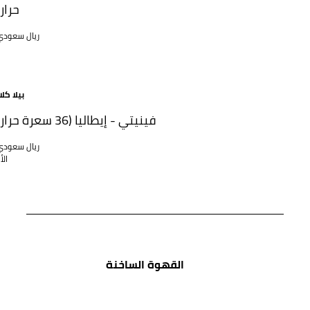
حرار
85 ريال سعود
بيلا كل
فينيتي - إيطاليا (36 سعرة حرارية)
75 ريال سعود
ال
القهوة الساخنة