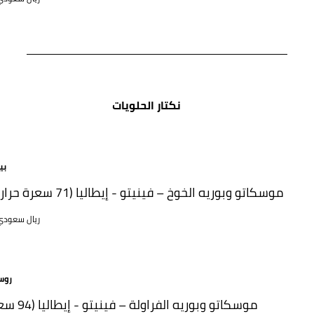
نكتار الحلويات
بي
موسكاتو وبوريه الخوخ – فينيتو - إيطاليا (71 سعرة حرارية)
85 ريال سعود
روس
موسكاتو وبوريه الفراولة – في