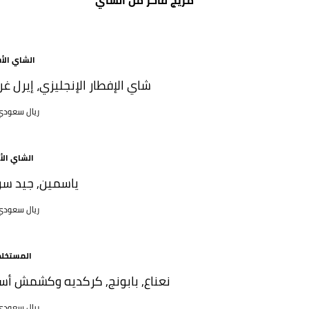
الشاي الأ
شاي الإفطار الإنجليزي، إيرل غر
45 ريال سعود
الشاي الأ
ياسمين, جيد سو
45 ريال سعود
المستخل
نعناع, بابونج, كركديه وكشمش أس
45 ريال سعود