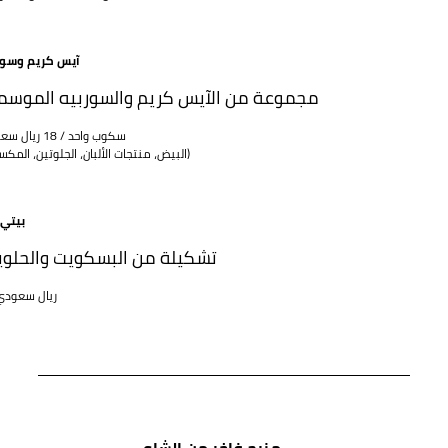
آيس كريم وسور
مجموعة من الآيس كريم والسوربيه الموسم
سكوب واحد / 18 ريال سعودي
(البيض، منتجات الألبان، الجلوتين، المكسرات)
بيتي 
تشكيلة من البسكويت والحلوي
45 ريال سعود
مزيج فاخر من الشاي