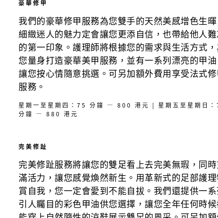
豪華修甲
我們的豪華修甲服務為您雙手的天然美感增色生暉
細緻迷人的魅力定會讓您更添自信，也帶給他人難
的第一印象。護理師將根據您的需求與生活方式，
您量身打造豪華美甲服務，並有一系列漂亮的甲油
讓您按心情隨意挑選。可另加額外費用享受法式修
服務。
星期一至星期四：75 分鐘 — 800 港元 | 星期五至星期日：
分鐘 — 880 港元
完美修趾
完美修趾服務將讓您的雙足看上去完美無瑕，同時
滿活力，讓您感覺煥然新生。用革新式的足部護理
賞自我，您一定會愛到不能自拔。我們還提供一系
引人矚目的彩色甲油供您選擇，讓您全年任何時候
能穿上自然隨性的涼鞋展示雙足的風采。可另加額