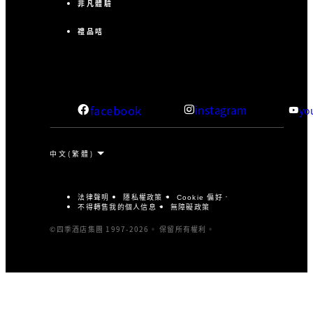
非凡體驗
禮品咭
facebook
instagram
yo
法律聲明
隱私權政策
Cookie 偏好
不得轉售我的個人信息
無障礙政策
©四季酒店集團 1997-2026。 保留所有權利。