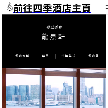
前往四季酒店主頁
餐飲美食
龍景軒
餐廳資料
菜單
招牌菜式
餐廳團隊