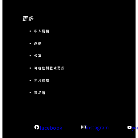
更多
私人飛機
遊艇
公寓
可租住別墅或寓所
非凡體驗
禮品咭
facebook
instagram
yo