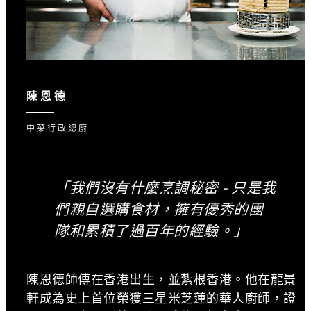
陳恩德
中菜行政總廚
「我們沒有什麼烹調秘密 - 只是我
們親自選購食材，擁有優秀的團
隊和累積了過百年的經驗。」
陳恩德師傅在香港出生，並紮根香港。他在龍景
軒成為史上首位榮獲三星米芝蓮的華人廚師，證