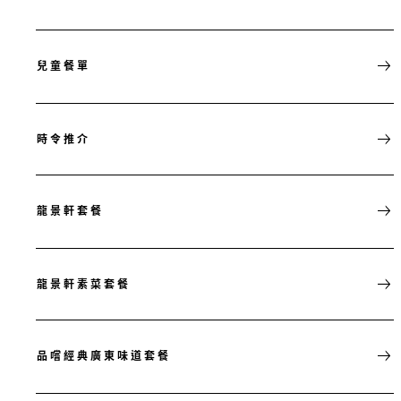
兒童餐單
時令推介
龍景軒套餐
龍景軒素菜套餐
品嚐經典廣東味道套餐