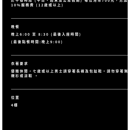
於午餐時段 (平日、週末及公眾假期) 每位港幣700元，另加
10%服務費 (12歲或以上)
晚餐
晚上6:00 至 8:30 (最後入座時間)
(最後點餐時間:晚上9:00)
衣著要求
優雅休閒，七歲或以上男士請穿著長褲及包趾鞋。請勿穿著無
襯衫或涼鞋 。
位置
4樓