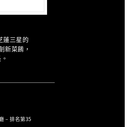
米芝蓮三星的
理的創新菜餚，
長。
廳 – 排名第35