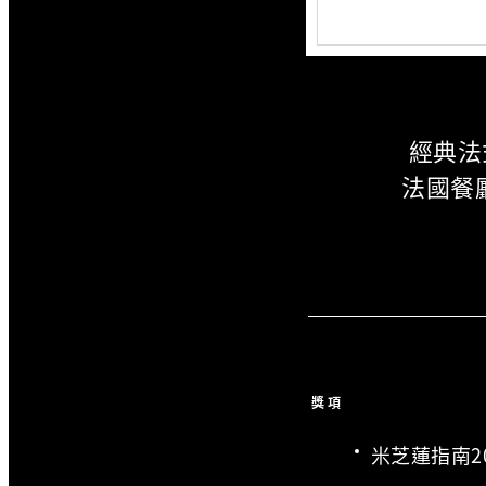
經典法
法國餐廳
獎項
米芝蓮指南20