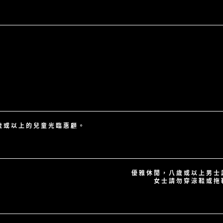
八歲或以上的兒童光臨惠顧。
優雅休閒，八歲或以上男士
女士請勿穿涼鞋或拖