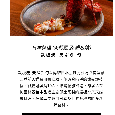
日本料理 (天婦羅 及 鐵板燒)
鉄板焼･天ぷら 旬
鉄板焼･天ぷら 旬以傳統日本烹飪方法為食客呈獻
江戶前天婦羅用餐體驗，並融合精湛的鐵板燒技
藝。餐廳可容納10人，環境優雅舒適，讓客人於
仿園林景色中品嚐主廚即席烹製的鐵板燒與天婦
羅料理，細緻享受來自日本及世界各地的時令新
鮮食材。