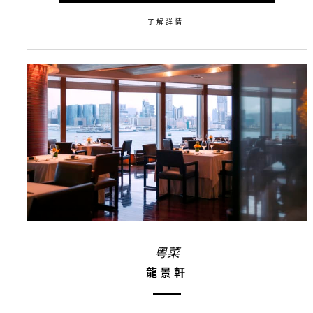
了解詳情
粵菜
龍景軒