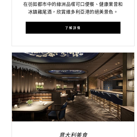
在彷如都市中的綠洲品嚐可口便餐、健康果昔和
冰鎮雞尾酒，欣賞維多利亞港的絕美景色。
了解詳情
意大利美食