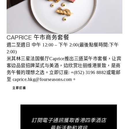
CAPRICE 午市商务套餐
週二至週日 中午 12:00 – 下午 2:00(最後點餐時間:下午
2:00)
米其林三星法国餐厅Caprice推出三道菜午市套餐，让宾
客边品尝招牌菜式与美酒，边欣赏壮丽维港景致，是商
务午餐的理想之选。立即订座: +(852) 3196 8882或電邮
至 caprice.hkg@fourseasons.com。
立即訂座
訂閱電子通訊獲取香港四季酒店
最新活動和資訊