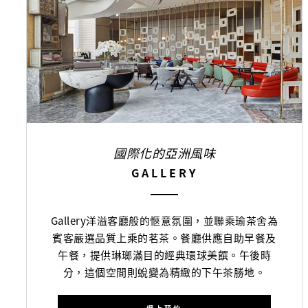
國際化的亞洲風味
GALLERY
Gallery洋溢客廳般的愜意氛圍，並聯乘瑜茶舍為
賓客嚴選品質上乘的茗茶。餐廳供應自助早餐及
午餐，提供琳瑯滿目的經典環球美饌。午後時
分，這個空間則蛻變為精緻的下午茶勝地。