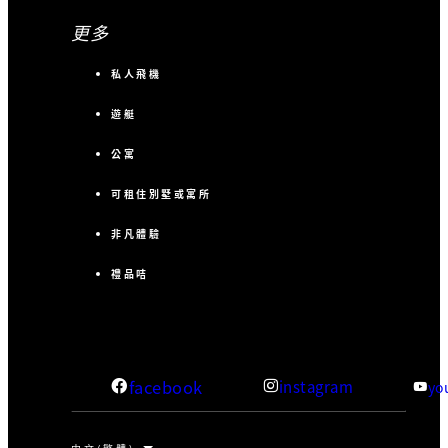
更多
私人飛機
遊艇
公寓
可租住別墅或寓所
非凡體驗
禮品咭
facebook
instagram
yo