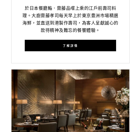
於日本餐廳鮨．齋藤品嚐上乘的江戶前壽司料
理。大廚齋藤孝司每天早上於東京豊洲市場精選
海鮮，並直送到港製作壽司，為客人呈獻誠心的
款待精神及難忘的餐饗體驗。
了解詳情