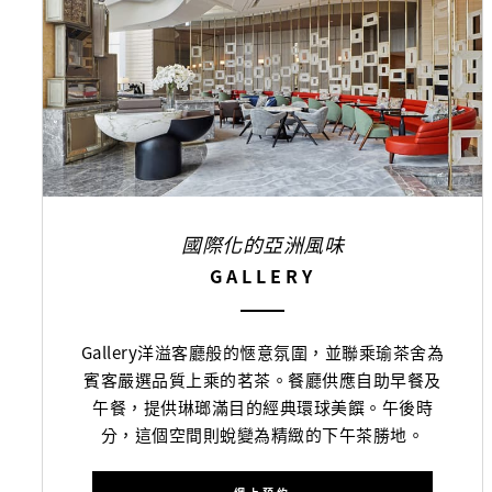
國際化的亞洲風味
GALLERY
Gallery洋溢客廳般的愜意氛圍，並聯乘瑜茶舍為
賓客嚴選品質上乘的茗茶。餐廳供應自助早餐及
午餐，提供琳瑯滿目的經典環球美饌。午後時
分，這個空間則蛻變為精緻的下午茶勝地。