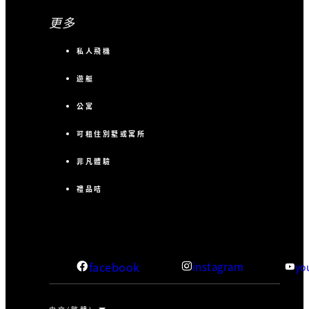
更多
私人飛機
遊艇
公寓
可租住別墅或寓所
非凡體驗
禮品咭
facebook
instagram
yo