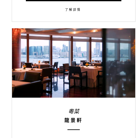
了解詳情
粵菜
龍景軒