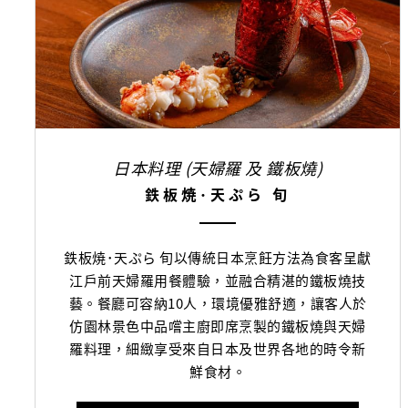
日本料理 (天婦羅 及 鐵板燒)
鉄板焼･天ぷら 旬
鉄板焼･天ぷら 旬以傳統日本烹飪方法為食客呈獻
江戶前天婦羅用餐體驗，並融合精湛的鐵板燒技
藝。餐廳可容納10人，環境優雅舒適，讓客人於
仿園林景色中品嚐主廚即席烹製的鐵板燒與天婦
羅料理，細緻享受來自日本及世界各地的時令新
鮮食材。