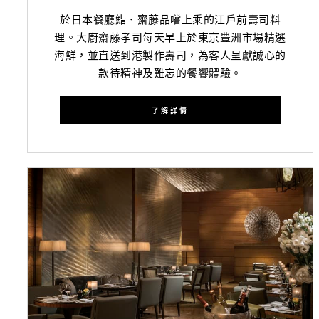
於日本餐廳鮨．齋藤品嚐上乘的江戶前壽司料
理。大廚齋藤孝司每天早上於東京豊洲市場精選
海鮮，並直送到港製作壽司，為客人呈獻誠心的
款待精神及難忘的餐饗體驗。
了解詳情