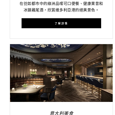
在彷如都市中的綠洲品嚐可口便餐、健康果昔和
冰鎮雞尾酒，欣賞維多利亞港的絕美景色。
了解詳情
意大利美食