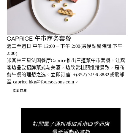
CAPRICE 午市商务套餐
週二至週日 中午 12:00 – 下午 2:00(最後點餐時間:下午
2:00)
米其林三星法国餐厅Caprice推出三道菜午市套餐，让宾
客边品尝招牌菜式与美酒，边欣赏壮丽维港景致，是商
务午餐的理想之选。立即订座: +(852) 3196 8882或電邮
至 caprice.hkg@fourseasons.com。
立即訂座
訂閱電子通訊獲取香港四季酒店
最新活動和資訊