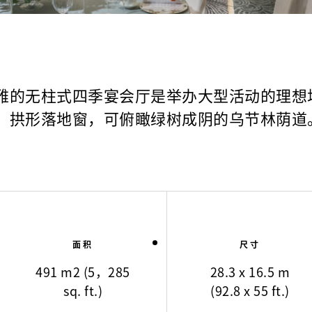
雅的无柱式四季宴会厅是举办大型活动的理想
拱形落地窗，可俯瞰绿树成阴的乌节林荫道
面积
尺寸
491 m2 (5，285
28.3 x 16.5 m
sq. ft.)
(92.8 x 55 ft.)