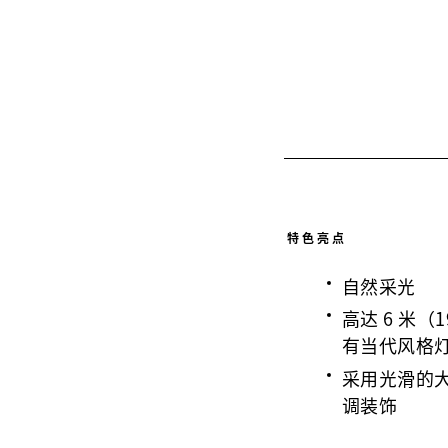
特色亮点
自然采光
高达 6 米（
有当代风格
采用光滑的
调装饰