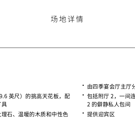
场地详情
由四季宴会厅主厅
19.6 英尺）的挑高天花板，配
包括附厅 2，一间
灯具
2 的僻静私人包间
大理石、温暖的木质和中性色
提供迎宾区