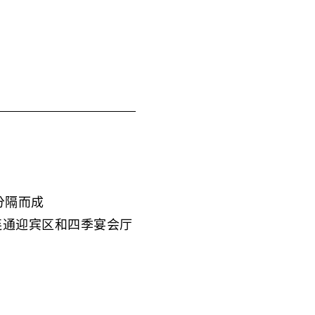
分隔而成
连通迎宾区和四季宴会厅