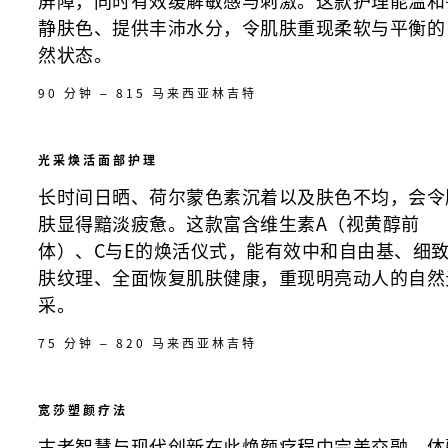
屏障，同时有效缓解敏感与刺激。这款护理能温和
静肤色、提供丰沛水分，令肌肤重现柔软与平衡的
然状态。
90 分钟 – 815 马来西亚林吉特
光采焕活面部护理
长时间日晒、荷尔蒙色素沉着以及肤色不均，会令
肤显得黯淡疲惫。这款富含维生素A（视黄醇前
体）、C与E的焕活仪式，能有效中和自由基、细
肤纹理、全面恢复肌肤健康，重现明亮动人的自然
采。
75 分钟 – 820 马来西亚林吉特
宽莎塑颜疗法
古老智慧与现代创新在此焕颜疗程中完美交融。体