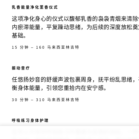
乳香能量净化薰香仪式
这项净化身心的仪式以馥郁乳香的袅袅青烟来清除
内瘀滞能量，平复躁动思绪，为后续的深度放松奠
基础。
15 分钟 – 160 马来西亚林吉特
振动音疗
任悠扬妙音的舒缓声波包裹周身，抚平纷乱思绪，
衡身体能量，引领您重拾内在安宁感。
30 分钟 – 310 马来西亚林吉特
呼吸练习身体护理
在专人引导的呼吸练习中重建与自我的连结，一呼