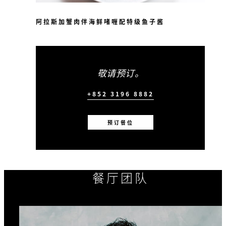
阿拉斯加蟹肉伴海鲜啫喱配特级鱼子酱
敬请预订。
+852 3196 8882
预订餐位
餐厅团队