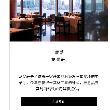
粤菜
龙景轩
龙景轩是全球第一家获米其林颁发三星奖项的中
菜厅，今年亦获得米其林二星的殊荣，细意品尝
其时尚精致的海鲜和点心。
在线预订