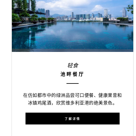
轻食
池畔餐厅
在仿如都市中的绿洲品尝可口便餐、健康果昔和
冰镇鸡尾酒，欣赏维多利亚港的绝美景色。
了解详情