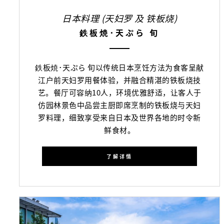
日本料理 (天妇罗 及 铁板烧)
鉄板焼･天ぷら 旬
鉄板焼･天ぷら 旬以传统日本烹饪方法为食客呈献
江户前天妇罗用餐体验，并融合精湛的铁板烧技
艺。餐厅可容纳10人，环境优雅舒适，让客人于
仿园林景色中品尝主厨即席烹制的铁板烧与天妇
罗料理，细致享受来自日本及世界各地的时令新
鲜食材。
了解详情