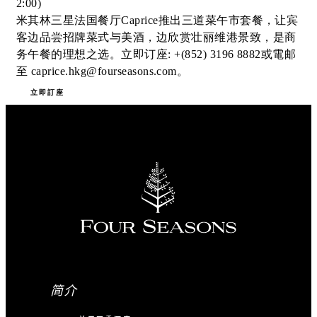
2:00)
米其林三星法国餐厅Caprice推出三道菜午市套餐，让宾
客边品尝招牌菜式与美酒，边欣赏壮丽维港景致，是商
务午餐的理想之选。立即订座: +(852) 3196 8882或電邮
至 caprice.hkg@fourseasons.com。
立即訂座
简介