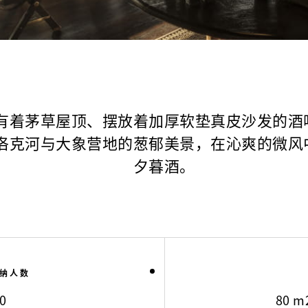
有着茅草屋顶、摆放着加厚软垫真皮沙发的酒
洛克河与大象营地的葱郁美景，在沁爽的微风
夕暮酒。
纳人数
0
80 m2