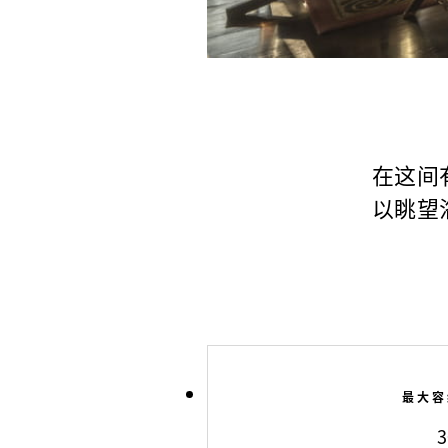
在这间
以眺望
最大容
3