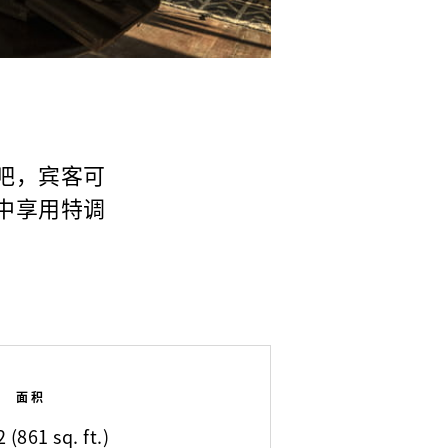
吧，宾客可
中享用特调
面积
 (861 sq. ft.)