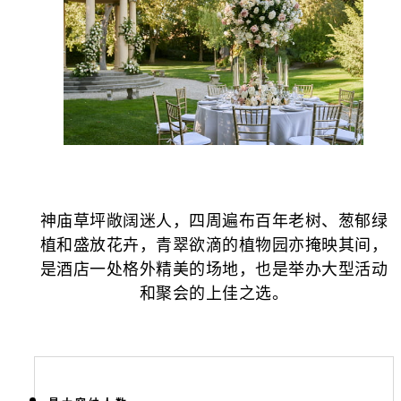
神庙草坪敞阔迷人，四周遍布百年老树、葱郁绿
植和盛放花卉，青翠欲滴的植物园亦掩映其间，
是酒店一处格外精美的场地，也是举办大型活动
和聚会的上佳之选。