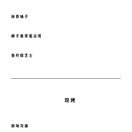
抹茶柚子
椰子香草蜜瓜塔
香柠檬芝士
现烤
原味司康