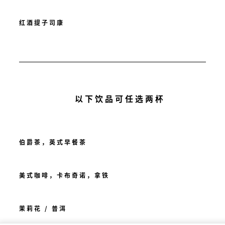
红酒提子司康
以下饮品可任选两杯
伯爵茶，英式早餐茶
美式咖啡，卡布奇诺，拿铁
茉莉花 / 普洱