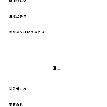
奶油花菜挞
烧椒辽参冻
塞拉诺火腿配薄荷蜜瓜
甜点
草莓番石榴
茉莉白桃