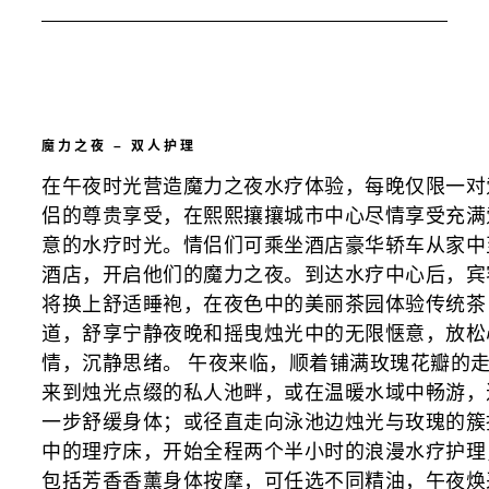
魔力之夜 – 双人护理
在午夜时光营造魔力之夜水疗体验，每晚仅限一对
侣的尊贵享受，在熙熙攘攘城市中心尽情享受充满
意的水疗时光。情侣们可乘坐酒店豪华轿车从家中
酒店，开启他们的魔力之夜。到达水疗中心后，宾
将换上舒适睡袍，在夜色中的美丽茶园体验传统茶
道，舒享宁静夜晚和摇曳烛光中的无限惬意，放松
情，沉静思绪。 午夜来临，顺着铺满玫瑰花瓣的
来到烛光点缀的私人池畔，或在温暖水域中畅游，
一步舒缓身体；或径直走向泳池边烛光与玫瑰的簇
中的理疗床，开始全程两个半小时的浪漫水疗护理
包括芳香香薰身体按摩，可任选不同精油，午夜焕