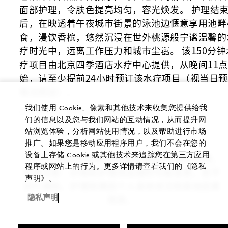
面部护理，令肤色提亮均匀，容光焕发。 护理结
后，在映透着午夜城市街景的泳池边惬意享用池畔
食，漫饮香槟，悠然沉浸在世外桃源般宁谧温馨的
疗时光中，远离工作压力和城市尘嚣。 该150分钟
疗项目由北京四季酒店水疗中心提供，从晚间11
始，请至少提前24小时预订该水疗项目（视当日
情况而定）。
我们使用 Cookie、像素和其他技术来收集您提供给我
150分钟 - 人民币16,999元
们的信息以及您与我们网站的互动情况，从而提升网
站浏览体验，分析网站使用情况，以及帮助进行市场
推广。如果您是移动应用程序用户，我们不会在您的
设备上存储 Cookie 或其他技术来追踪您在第三方应用
* 所示价格须另加收10%服务费及6%相关税费。
程序或网站上的行为。更多详情请查看我们的《隐私
另请注意：价格和护理项目随时可能变更，恕不
声明》。
另行通知。护理效果因个人身体状况和其他因素
而异。
隐私声明