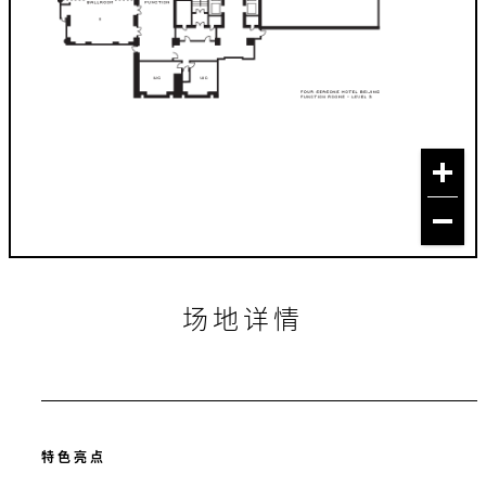
场地详情
特色亮点