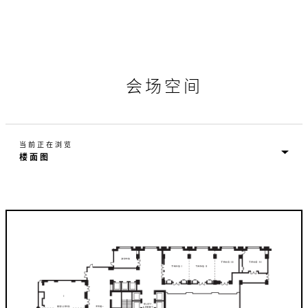
会场空间
当前正在浏览