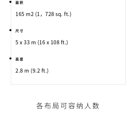
面积
165 m2 (1，728 sq. ft.)
尺寸
5 x 33 m (16 x 108 ft.)
高度
2.8 m (9.2 ft.)
各布局可容纳人数