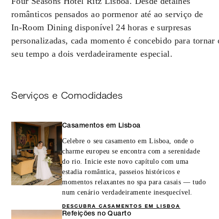
Four Seasons Hotel Ritz Lisboa. Desde detalhes
momento da reserva. Poderão ser aplicáveis datas
não elegíveis e outras restrições.
românticos pensados ao pormenor até ao serviço de
In‑Room Dining disponível 24 horas e surpresas
personalizadas, cada momento é concebido para tornar 
ESTADIA MÍNIMA:
3 NOITES
seu tempo a dois verdadeiramente especial.
ESTADIA MÁXIMA:
12 NOITES
Serviços e Comodidades
A RESERVA TEM DE SER EFETUADA
COM PELO MENOS 1 DIA DE
ANTECEDÊNCIA
Casamentos em Lisboa
Celebre o seu casamento em Lisboa, onde o
charme europeu se encontra com a serenidade
do rio. Inicie este novo capítulo com uma
INCLUÍDO
estadia romântica, passeios históricos e
momentos relaxantes no spa para casais — tudo
20% de desconto na tarifa do quarto
num cenário verdadeiramente inesquecível.
DESCUBRA CASAMENTOS EM LISBOA
Refeições no Quarto