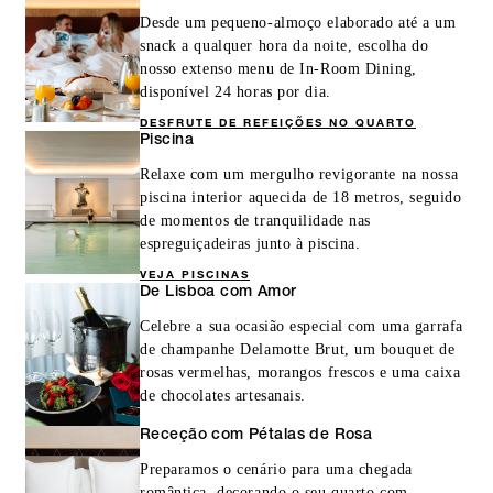
Desde um pequeno‑almoço elaborado até a um
snack a qualquer hora da noite, escolha do
nosso extenso menu de In‑Room Dining,
MAIS DETALHES
disponível 24 horas por dia.
DESFRUTE DE REFEIÇÕES NO QUARTO
Piscina
Relaxe com um mergulho revigorante na nossa
piscina interior aquecida de 18 metros, seguido
de momentos de tranquilidade nas
espreguiçadeiras junto à piscina.
VEJA PISCINAS
De Lisboa com Amor
Celebre a sua ocasião especial com uma garrafa
de champanhe Delamotte Brut, um bouquet de
rosas vermelhas, morangos frescos e uma caixa
de chocolates artesanais.
Receção com Pétalas de Rosa
Preparamos o cenário para uma chegada
romântica, decorando o seu quarto com