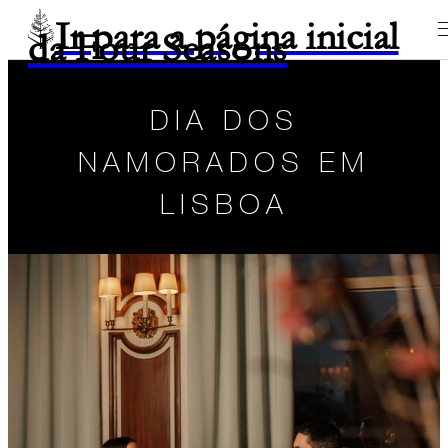
Ir para a página inicial
da Four Seasons
DIA DOS
NAMORADOS EM
LISBOA