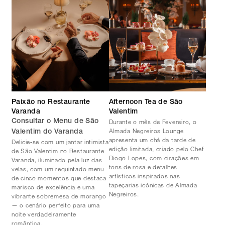
Paixão no Restaurante
Afternoon Tea de São
Varanda
Valentim
Durante o mês de Fevereiro, o
Consultar o Menu de São
Almada Negreiros Lounge
Valentim do Varanda
apresenta um chá da tarde de
Delicie‑se com um jantar intimista
edição limitada, criado pelo Chef
de São Valentim no Restaurante
Diogo Lopes, com cirações em
Varanda, iluminado pela luz das
tons de rosa e detalhes
velas, com um requintado menu
artísticos inspirados nas
de cinco momentos que destaca
tapeçarias icónicas de Almada
marisco de excelência e uma
Negreiros.
vibrante sobremesa de morango
— o cenário perfeito para uma
noite verdadeiramente
romântica.