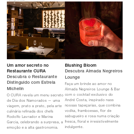
Um amor secreto no
Blushing Bloom
Restaurante CURA
Descubra Almada Negreiros
Descubra o Restaurante
Lounge
Distinguido com Estrela
Faça um brinde ao amor no
Almada Negreiros Lounge & Bar
Michelin
com o cocktail exclusivo do
O CURA revela um menu secreto
André Costa, inspirado nass
de Dia dos Namorados — uma
nossas tapeçarias, que combina
viagem, prato a prato, pela arte
vodka, framboesas, flor de
culinária refinada dos chefs
sabugueiro e rosa numa criação
Rodolfo Lavrador e Marina
fresca, floral e irresistivelmente
Garcia, celebrando a surpresa, a
indulgente.
emoção e a alta gastronomia.