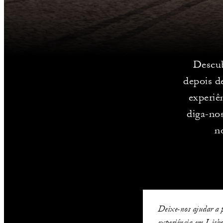
Descub
depois d
experiê
diga-nos
n
Deixe-nos ajudar a 
experiência em Lisbo