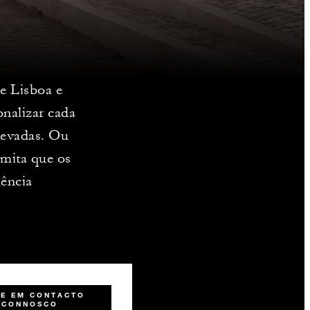
de Lisboa e
onalizar cada
elevadas. Ou
rmita que os
iência
RE EM CONTACTO
CONNOSCO