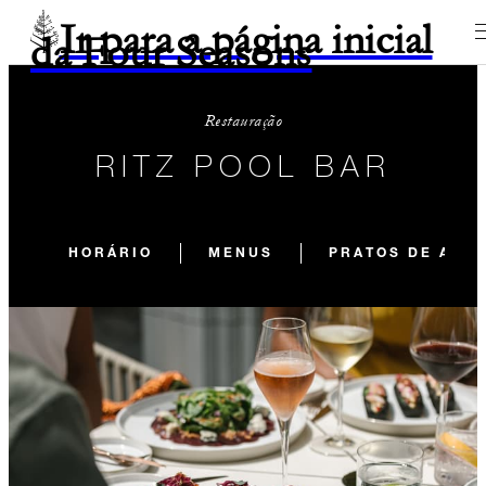
Ir para a página inicial
da Four Seasons
Restauração
RITZ POOL BAR
HORÁRIO
MENUS
PRATOS DE ASS