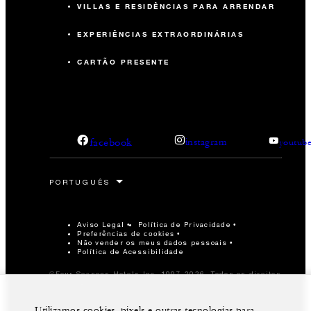
VILLAS E RESIDÊNCIAS PARA ARRENDAR
EXPERIÊNCIAS EXTRAORDINÁRIAS
CARTÃO PRESENTE
facebook
instagram
youtub
Aviso Legal
Política de Privacidade
Preferências de cookies
Não vender os meus dados pessoais
Política de Acessibilidade
©Four Seasons Hotels Inc. 1997-2026. Todos os direitos
reservados.
Utilizamos cookies, pixels e outras tecnologias para