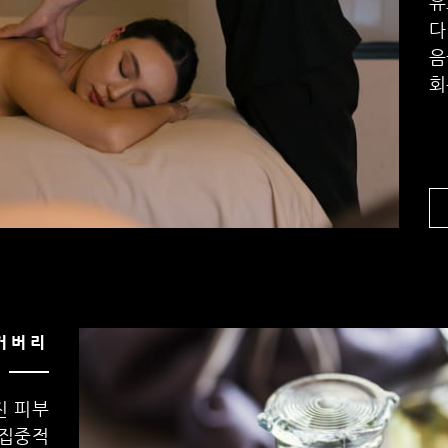
유
다
음
회
커버리
진 피부
 집중적