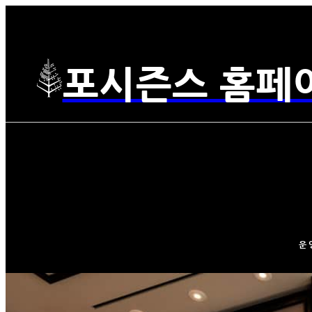
포시즌스 홈페
운