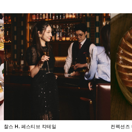
찰스 H. 페스티브 칵테일
컨펙션즈 