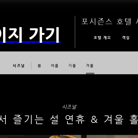
포시즌스 호텔 
이지 가기
호텔 개요
객실
시즈널
봄
여름
가을
겨울
시즈널
서 즐기는 설 연휴 & 겨울 