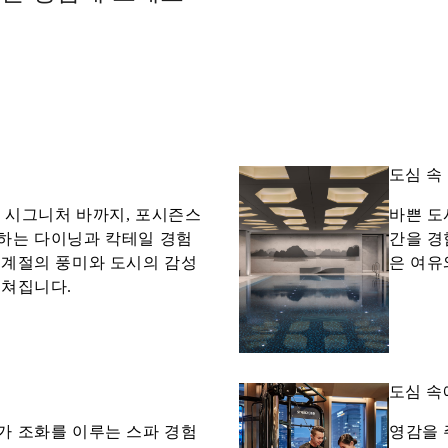
도심 속
 시그니처 바까지, 포시즌스
바쁜 도
하는 다이닝과 칵테일 경험
간을 경
 계절의 풍미와 도시의 감성
은 여유
펼쳐집니다.
도심 속
가 조화를 이루는 스파 경험
영감을 