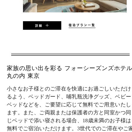
宿泊プラン一覧
詳細
期間中の指定日に有効
2026年08月05日 – 2027年12月31日
家族の思い出を彩る フォーシーズンズホテ
ご予約時の状況によりご利用いただけない場
丸の内 東京
合があります。ご利用除外日やご利用制限等
小さなお子様とのご滞在を快適にお過ごしいただけ
があります。
るよう、ベッドガード、哺乳瓶洗浄グッズ、ベビー
ベッドなどを、ご要望に応じて無料でご用意いたし
最低宿泊日数:
ます。また、ご両親または保護者の方と同室かつ同
2泊
じベッドで添い寝される場合、18歳未満のお子様は
無料でご宿泊いただけます。3世代でのご滞在やご