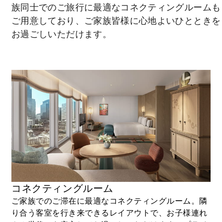
族同士でのご旅行に最適なコネクティングルームも
含める
ご用意しており、ご家族皆様に心地よいひとときを
お過ごしいただけます。
スイートにご滞在の場合：1滞在につき25
米ドル分のホテルクレジット
詳細を見る
コネクティングルーム
ご家族でのご滞在に最適なコネクティングルーム。隣
り合う客室を行き来できるレイアウトで、お子様連れ