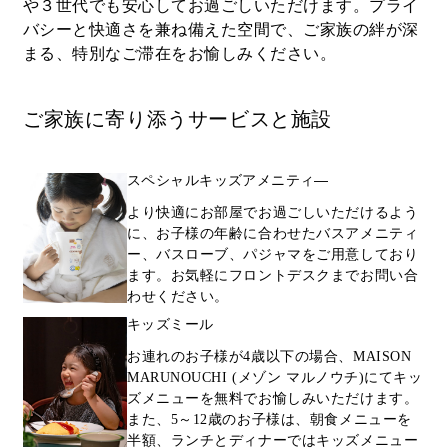
や３世代でも安心してお過ごしいただけます。プライ
バシーと快適さを兼ね備えた空間で、ご家族の絆が深
まる、特別なご滞在をお愉しみください。
ご家族に寄り添うサービスと施設
スペシャルキッズアメニティ―
より快適にお部屋でお過ごしいただけるよう
に、お子様の年齢に合わせたバスアメニティ
ー、バスローブ、パジャマをご用意しており
ます。お気軽にフロントデスクまでお問い合
わせください。
キッズミール
お連れのお子様が4歳以下の場合、MAISON
MARUNOUCHI (メゾン マルノウチ)にてキッ
ズメニューを無料でお愉しみいただけます。
また、5～12歳のお子様は、朝食メニューを
半額、ランチとディナーではキッズメニュー