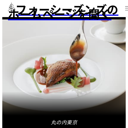
フォーシーズンズの
ホームページを開く
丸の内東京