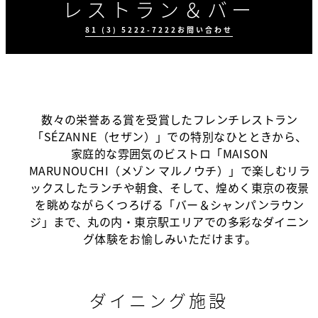
レストラン＆バー
81 (3) 5222-7222
お問い合わせ
数々の栄誉ある賞を受賞したフレンチレストラン
「SÉZANNE（セザン）」での特別なひとときから、
家庭的な雰囲気のビストロ「MAISON
MARUNOUCHI（メゾン マルノウチ）」で楽しむリラ
ックスしたランチや朝食、そして、煌めく東京の夜景
美食体験
イベント＆プロモ
テイクアウトの注
ーション
文
を眺めながらくつろげる「バー＆シャンパンラウン
ジ」まで、丸の内・東京駅エリアでの多彩なダイニン
グ体験をお愉しみいただけます。
ダイニング施設