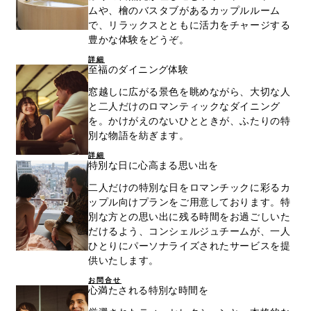
ムや、檜のバスタブがあるカップルルーム
で、リラックスとともに活力をチャージする
豊かな体験をどうぞ。
詳細
至福のダイニング体験
窓越しに広がる景色を眺めながら、大切な人
と二人だけのロマンティックなダイニング
を。かけがえのないひとときが、ふたりの特
別な物語を紡ぎます。
詳細
特別な日に心高まる思い出を
二人だけの特別な日をロマンチックに彩るカ
ップル向けプランをご用意しております。特
別な方との思い出に残る時間をお過ごしいた
だけるよう、コンシェルジュチームが、一人
ひとりにパーソナライズされたサービスを提
供いたします。
お問合せ
心満たされる特別な時間を