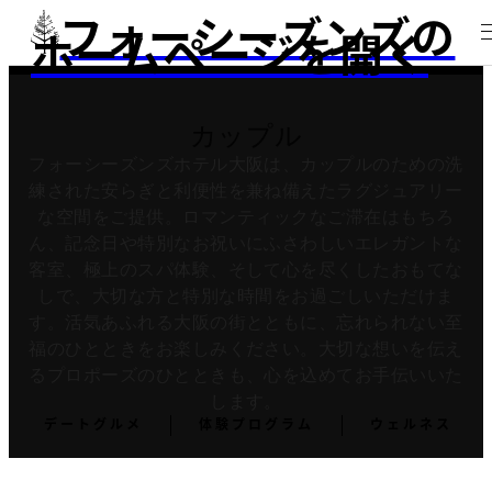
フォーシーズンズの
ホームページを開く
カップル
フォーシーズンズホテル大阪は、カップルのための洗
練された安らぎと利便性を兼ね備えたラグジュアリー
な空間をご提供。ロマンティックなご滞在はもちろ
ん、記念日や特別なお祝いにふさわしいエレガントな
客室、極上のスパ体験、そして心を尽くしたおもてな
しで、大切な方と特別な時間をお過ごしいただけま
す。活気あふれる大阪の街とともに、忘れられない至
福のひとときをお楽しみください。大切な想いを伝え
るプロポーズのひとときも、心を込めてお手伝いいた
します。
デートグルメ
体験プログラム
ウェルネス