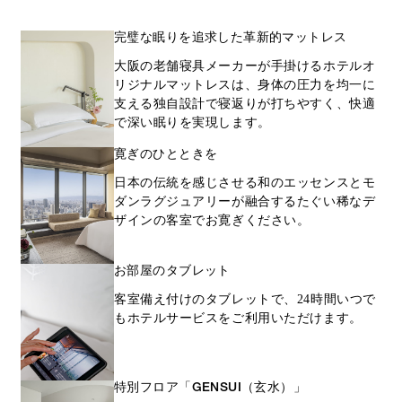
完璧な眠りを追求した革新的マットレス
大阪の老舗寝具メーカーが手掛けるホテルオ
リジナルマットレスは、身体の圧力を均一に
支える独自設計で寝返りが打ちやすく、快適
で深い眠りを実現します。
寛ぎのひとときを
日本の伝統を感じさせる和のエッセンスとモ
ダンラグジュアリーが融合するたぐい稀なデ
ザインの客室でお寛ぎください。
お部屋のタブレット
客室備え付けのタブレットで、24時間いつで
もホテルサービスをご利用いただけます。
特別フロア「GENSUI（玄水）」