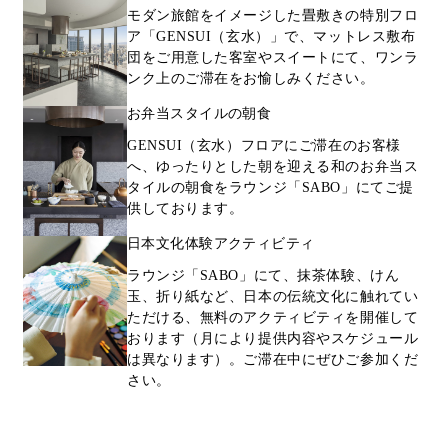
モダン旅館をイメージした畳敷きの特別フロ
ア「GENSUI（玄水）」で、マットレス敷布
団をご用意した客室やスイートにて、ワンラ
ンク上のご滞在をお愉しみください。
お弁当スタイルの朝食
GENSUI（玄水）フロアにご滞在のお客様
へ、ゆったりとした朝を迎える和のお弁当ス
タイルの朝食をラウンジ「SABO」にてご提
供しております。
日本文化体験アクティビティ
ラウンジ「SABO」にて、抹茶体験、けん
玉、折り紙など、日本の伝統文化に触れてい
ただける、無料のアクティビティを開催して
おります（月により提供内容やスケジュール
は異なります）。ご滞在中にぜひご参加くだ
さい。