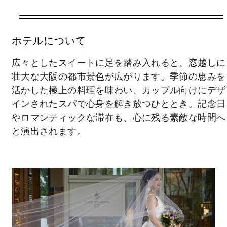
期間中の指定日に有効
2026年08月08日 – 2030年12月31日
ホテルについて
ご予約時の状況によりご利用いただけない場
広々としたスイートに足を踏み入れると、窓越しに
合があります。ご利用除外日やご利用制限等
壮大な大阪の都市景色が広がります。季節の恵みを
があります。
活かした極上の料理を味わい、カップル向けにデザ
インされたスパで心身を解き放つひととき。記念日
やロマンティックな滞在も、心に残る素敵な時間へ
特典
と演出されます。
「ジャルダン」での朝食ブッフェ (2名様分
詳細を見る