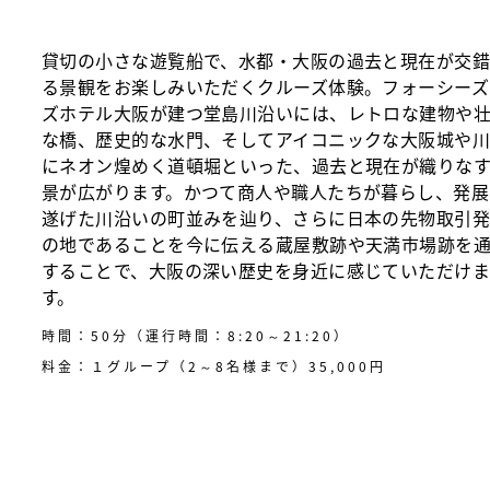
貸切の小さな遊覧船で、水都・大阪の過去と現在が交
る景観をお楽しみいただくクルーズ体験。フォーシーズ
ズホテル大阪が建つ堂島川沿いには、レトロな建物や
な橋、歴史的な水門、そしてアイコニックな大阪城や
にネオン煌めく道頓堀といった、過去と現在が織りな
景が広がります。かつて商人や職人たちが暮らし、発展
遂げた川沿いの町並みを辿り、さらに日本の先物取引
の地であることを今に伝える蔵屋敷跡や天満市場跡を
することで、大阪の深い歴史を身近に感じていただけ
す。
時間：50分（運行時間：8:20～21:20）
料金：１グループ（2～8名様まで）35,000円