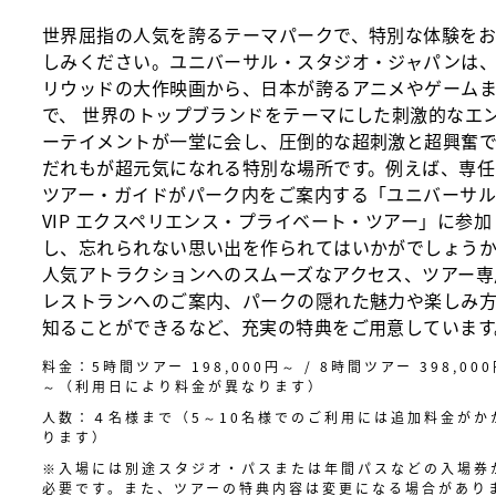
世界屈指の人気を誇るテーマパークで、特別な体験を
しみください。ユニバーサル・スタジオ・ジャパンは
リウッドの大作映画から、日本が誇るアニメやゲーム
で、 世界のトップブランドをテーマにした刺激的なエ
ーテイメントが一堂に会し、圧倒的な超刺激と超興奮
だれもが超元気になれる特別な場所です。例えば、専任
ツアー・ガイドがパーク内をご案内する「ユニバーサ
VIP エクスペリエンス・プライベート・ツアー」に参加
し、忘れられない思い出を作られてはいかがでしょう
人気アトラクションへのスムーズなアクセス、ツアー専
レストランへのご案内、パークの隠れた魅力や楽しみ
知ることができるなど、充実の特典をご用意しています
料金：5時間ツアー 198,000円～ / 8時間ツアー 398,00
～​（利用日により料金が異なります）
人数：４名様まで（5～10名様でのご利用には追加料金がか
ります）
※入場には別途スタジオ・パスまたは年間パスなどの入場券
必要です。また、ツアーの特典内容は変更になる場合があり