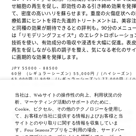
せ細胞の再生を促し、即効性のある引き締め効果を発
て、密度の高いハリを蘇らせます。重度の火傷症状への
療処置にヒントを得た先進的トリートメントは、美容
と同種の効果が期待できるとの評判も。90分のメニュ
は「リモデリングフェイス®︎」のエレクトロポレーショ
技術を使い、有効成分の吸収や浸透を大幅に促進。表
再生を促しながら肌の調子を整え、気になる老化のサ
に画期的な効果を発揮します。
JPY 55000 - 88500
60分 (レギュラーシーズン) 55,000円 / (ハイシーズン)
63,000円 || 90分 (レギュラーシーズン) 77,000円 / (
シーズン) 88,500円
当社は、Webサイトの操作性の向上、利用状況の分
析、マーケティング活動のサポートのために、
Cookie、ピクセル、その他のテクノロジーを使用し
表示の料金は消費税・15％のサービス料が含まれた総
て、お客様が当社に提供する情報およびお客様と当
額です。ハイシーズン料金は3月20日～6月20日および
サイトとのやり取りに関する情報を収集していま
10月1日～1月5日ご利用時に適用されます。トリート
す。Four Seasonsアプリをご利用の場合、サードパー
メントの内容や料金は予告なく変更される場合があり