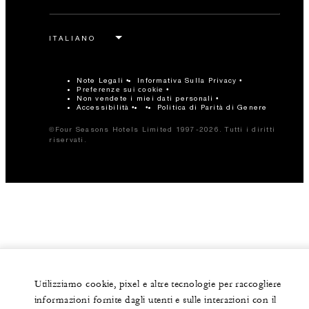
Note Legali
Informativa Sulla Privacy
Preferenze sui cookie
Non vendete i miei dati personali
Accessibilità
Politica di Parità di Genere
©Four Seasons Hotels Limited 1997-2026. Tutti i diritti
riservati.
Utilizziamo cookie, pixel e altre tecnologie per raccogliere
informazioni fornite dagli utenti e sulle interazioni con il