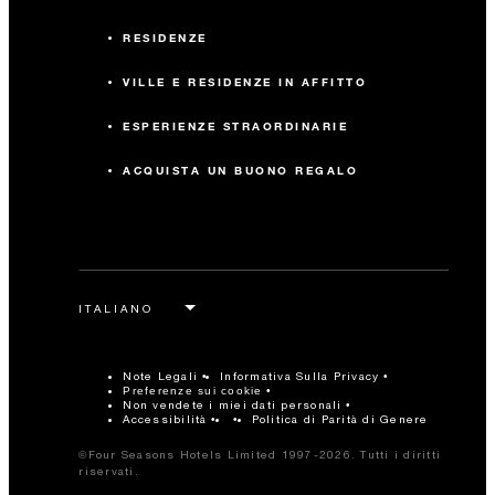
RESIDENZE
VILLE E RESIDENZE IN AFFITTO
ESPERIENZE STRAORDINARIE
ACQUISTA UN BUONO REGALO
Note Legali
Informativa Sulla Privacy
Preferenze sui cookie
Non vendete i miei dati personali
Accessibilità
Politica di Parità di Genere
©Four Seasons Hotels Limited 1997-2026. Tutti i diritti
riservati.