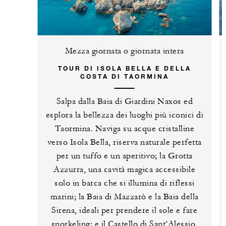
INCLUSO
Mezza giornata o giornata intera
Per soggiorni in una suite: credito di 500
EUR per soggiorno
TOUR DI ISOLA BELLA E DELLA
COSTA DI TAORMINA
Prima colazione a buffet quotidiana per d
persone presso il ristorante Rosso
Salpa dalla Baia di Giardini Naxos ed
esplora la bellezza dei luoghi più iconici di
Taormina. Naviga su acque cristalline
verso Isola Bella, riserva naturale perfetta
per un tuffo e un aperitivo; la Grotta
PIÙ DETTAGLI
Azzurra, una cavità magica accessibile
solo in barca che si illumina di riflessi
marini; la Baia di Mazzarò e la Baia della
Sirena, ideali per prendere il sole e fare
snorkeling; e il Castello di Sant’Alessio,