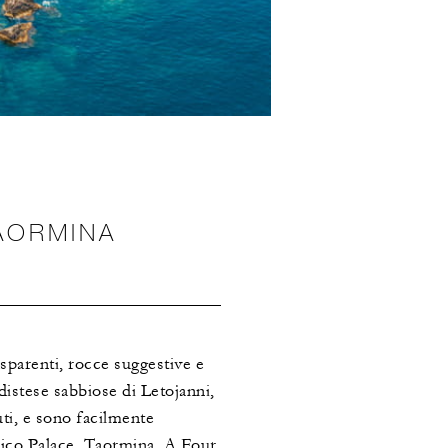
TAORMINA
asparenti, rocce suggestive e
 distese sabbiose di Letojanni,
uti, e sono facilmente
enico Palace, Taormina, A Four