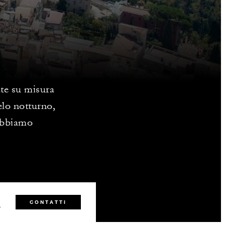
ate su misura
ielo notturno,
 abbiamo
1
CONTATTI