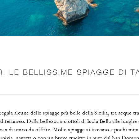
I LE BELLISSIME SPIAGGE DI 
egala alcune delle spiagge più belle della Sicilia, tra acque tr
diterraneo. Dalla bellezza a ciottoli di Isola Bella alle lunghe
osa di unico da offrire. Molte spiagge si trovano a pochi min
 funivia, navetta o con un breve tragitto in auto dal San Dom