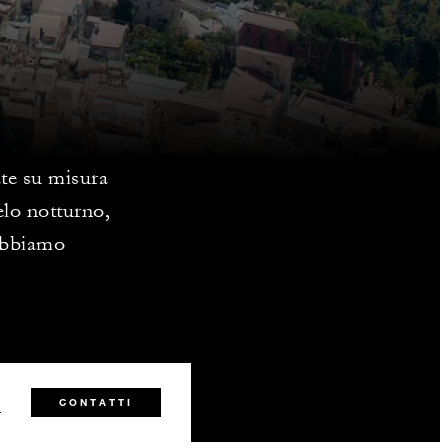
ate su misura
ielo notturno,
 abbiamo
1
CONTATTI