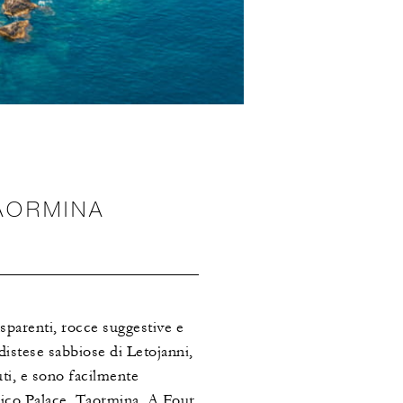
TAORMINA
asparenti, rocce suggestive e
 distese sabbiose di Letojanni,
uti, e sono facilmente
enico Palace, Taormina, A Four