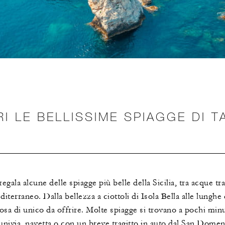
I LE BELLISSIME SPIAGGE DI 
egala alcune delle spiagge più belle della Sicilia, tra acque tr
diterraneo. Dalla bellezza a ciottoli di Isola Bella alle lunghe
osa di unico da offrire. Molte spiagge si trovano a pochi min
 funivia, navetta o con un breve tragitto in auto dal San Dom