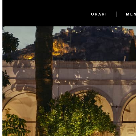
ORARI
ME