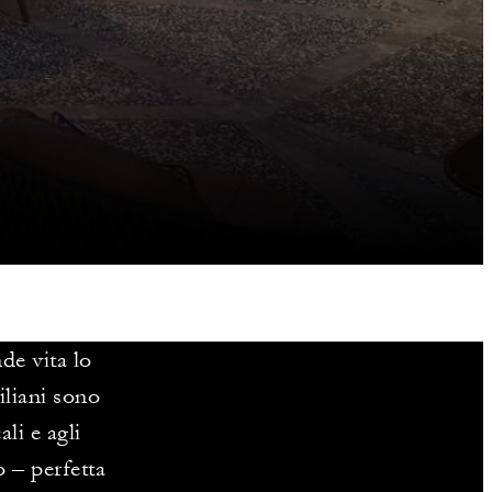
de vita lo
ciliani sono
li e agli
o – perfetta