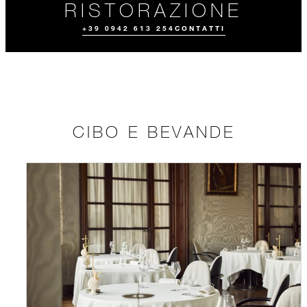
RISTORAZIONE
+39 0942 613 254
CONTATTI
CIBO E BEVANDE
CIBO E
SERVIZIO IN
EVENTI
BEVANDE
CAMERA