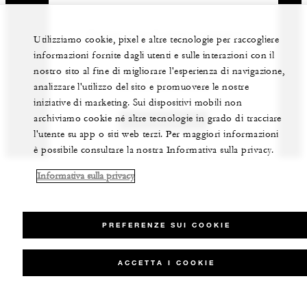
Il nostro team di esperti vi aiuterà a
Utilizziamo cookie, pixel e altre tecnologie per raccogliere
organizzare il vostro evento.
informazioni fornite dagli utenti e sulle interazioni con il
nostro sito al fine di migliorare l'esperienza di navigazione,
+39 (055) 2626 1
analizzare l'utilizzo del sito e promuovere le nostre
iniziative di marketing. Sui dispositivi mobili non
archiviamo cookie né altre tecnologie in grado di tracciare
CONTATTI
l'utente su app o siti web terzi. Per maggiori informazioni
è possibile consultare la nostra Informativa sulla privacy.
Informativa sulla privacy
PREFERENZE SUI COOKIE
ACCETTA I COOKIE