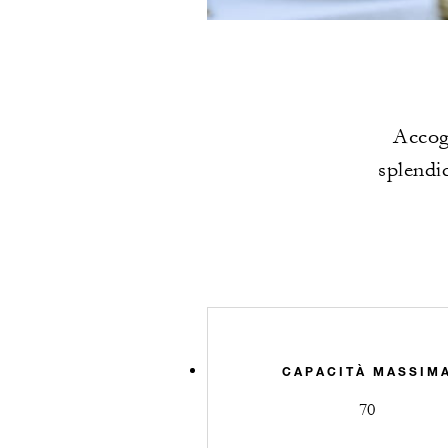
Accogl
splendid
CAPACITÀ MASSIM
70