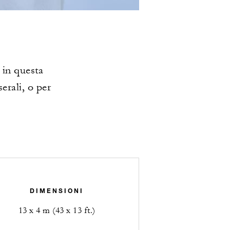
 in questa
erali, o per
DIMENSIONI
13 x 4 m (43 x 13 ft.)