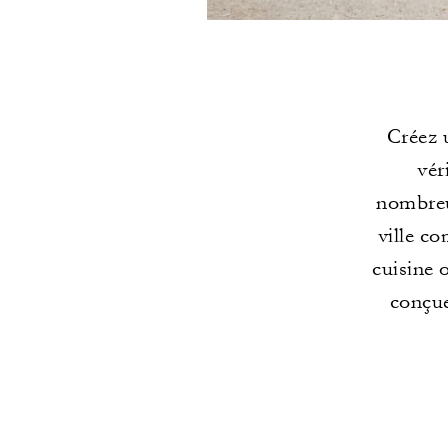
Créez 
vér
nombreu
ville c
cuisine 
conçue