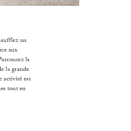
nsufflez un
âce aux
Parcourez la
de la grande
 activité est
es tout en