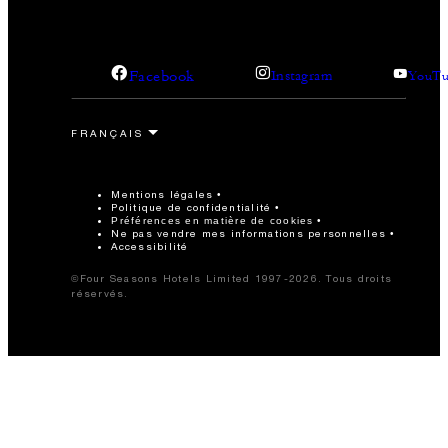
Facebook
Instagram
YouTu
Mentions légales
Politique de confidentialité
Préférences en matière de cookies
Ne pas vendre mes informations personnelles
Accessibilité
©Four Seasons Hotels Limited 1997-2026. Tous droits
réservés.