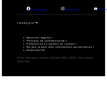
Facebook
Instagram
YouTu
Mentions légales
Politique de confidentialité
Préférences en matière de cookies
Ne pas vendre mes informations personnelles
Accessibilité
©Four Seasons Hotels Limited 1997-2026. Tous droits
réservés.