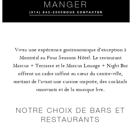
MANGER
(514) 843-2500
NOUS CONTACTER
Vivez une expérience gastronomique d’exception à
Montréal au Four Seasons Hôtel. Le restaurant
Marcus + Terrasse et le Marcus Lounge + Night Bar
offrent un cadre raffiné au cœur du centre‑ville,
mettant de l’avant une cuisine inspirée, des cocktails
RÉSERVEZ UNE
NOTRE CHOIX
L'ÉQUIPE
TABLE À
DE BARS ET
MARCUS
RESTAURANTS
innovants et de la musique live.
NOTRE CHOIX DE BARS ET
RESTAURANTS