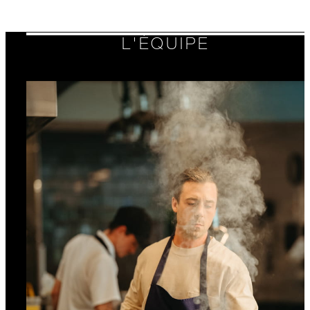
OFFRE VALABLE POUR UNE
L'ÉQUIPE
SÉLECTION DE DATES ENTRE
8 AOÛT 2026 – 31 JANV. 2027
Offres soumises à disponibilité au moment de la
réservation. Non valables à certaines dates.
D’autres restrictions peuvent s’appliquer.
INCLUS
Petit-déjeuner québecois pour une à deux
personnes servi tous les jours au restauran
Marcus (service de restauration en chamb
non inclus)