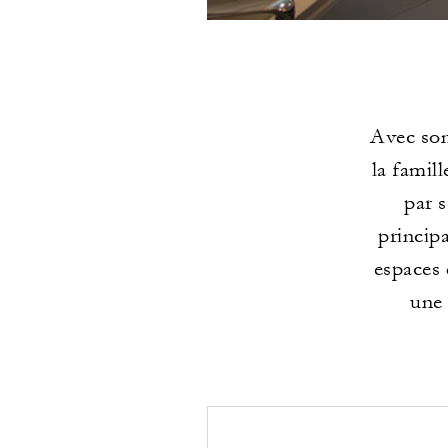
Avec son
la famil
par s
princip
espaces 
une 