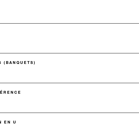
S (BANQUETS)
FÉRENCE
N EN U