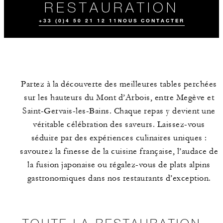
RESTAURATION
+33 (0)4 50 21 12 11
NOUS CONTACTER
Partez à la découverte des meilleures tables perchées
sur les hauteurs du Mont d’Arbois, entre Megève et
Saint-Gervais-les-Bains. Chaque repas y devient une
véritable célébration des saveurs. Laissez-vous
séduire par des expériences culinaires uniques :
TOUTE LA
EXPÉRIENCES
ÉVÉNEMENTS
RESTAURATION
GASTRONOMIQU
ES
savourez la finesse de la cuisine française, l’audace de
la fusion japonaise ou régalez-vous de plats alpins
gastronomiques dans nos restaurants d’exception.
TOUTE LA RESTAURATION