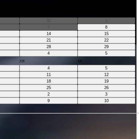
ve
sa
31
1
7
8
14
15
21
22
28
29
4
5
ve
sa
4
5
11
12
18
19
25
26
2
3
9
10