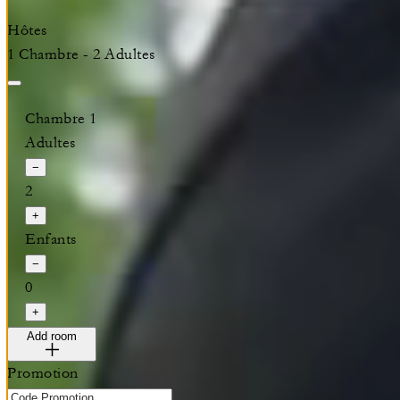
Hôtes
1 Chambre - 2 Adultes
Chambre 1
Adultes
−
2
+
Enfants
−
0
+
Add room
Promotion