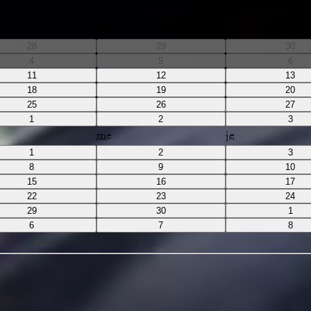
me
je
28
29
30
4
5
6
11
12
13
18
19
20
25
26
27
1
2
3
me
je
1
2
3
8
9
10
15
16
17
22
23
24
29
30
1
6
7
8