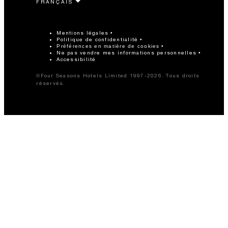
Mentions légales
Politique de confidentialité
Préférences en matière de cookies
Ne pas vendre mes informations personnelles
Accessibilité
©Four Seasons Hotels Limited 1997-2026. Tous droits
réservés.