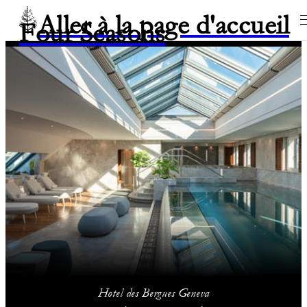
Aller à la page d'accueil
Four Seasons
Hotel des Bergues Geneva