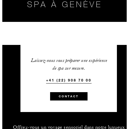
SPA À GENÈVE
Laissez-nous vous préparer une expérience
de spa sur mesure.
RÉSERVEZ UN
ACHETEZ UNE
+41 (22) 908 70 00
TRAITEMENT
CARTE CADEAUX
CONTACT
Offrez-vous un voyage sensoriel dans notre luxueux